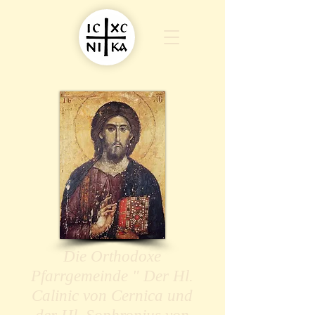
Die Orthodoxe
Pfarrgemeinde " Der Hl.
Calinic von Cernica und