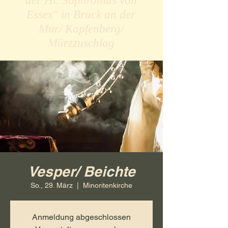
der Hl. Sophronius von
Essex" in Bruck an der
Mur/ Kapfenberg/
Mürzzuschlag
Vesper/ Beichte
So., 29. März
  |  
Minoritenkirche
Anmeldung abgeschlossen