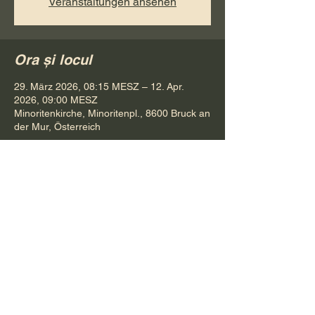
Veranstaltungen ansehen
Ora și locul
29. März 2026, 08:15 MESZ – 12. Apr.
2026, 09:00 MESZ
Minoritenkirche, Minoritenpl., 8600 Bruck an
der Mur, Österreich
Distribuie evenimentul
Pr. Petru Bona
Tel.
+ 43 688 642 541 61