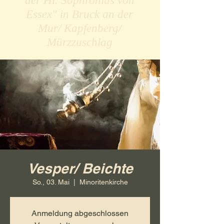
der Hl. Sophronius von
Essex" in Bruck an der
Mur/ Kapfenberg/
Mürzzuschlag
Vesper/ Beichte
So., 03. Mai
  |  
Minoritenkirche
Anmeldung abgeschlossen