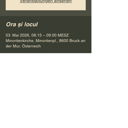
Veranstaltungen ansehen
Ora și locul
03. Mai 2026, 08:15 – 09:00 MESZ
Minoritenkirche, Minoritenpl., 8600 Bruck an
der Mur, Österreich
Distribuie evenimentul
Pr. Petru Bona
Tel.
+ 43 688 642 541 61
E-Mail:
bonapetru@yahoo.com