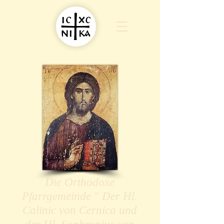
Die Orthodoxe
Pfarrgemeinde " Der Hl.
Calinic von Cernica und