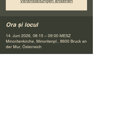
Veranstaltungen ansehen
Ora și locul
14. Juni 2026, 08:15 – 09:00 MESZ
Minoritenkirche, Minoritenpl., 8600 Bruck an
der Mur, Österreich
Distribuie evenimentul
Pr. Petru Bona
Tel.
+ 43 688 642 541 61
E-Mail:
bonapetru@yahoo.com