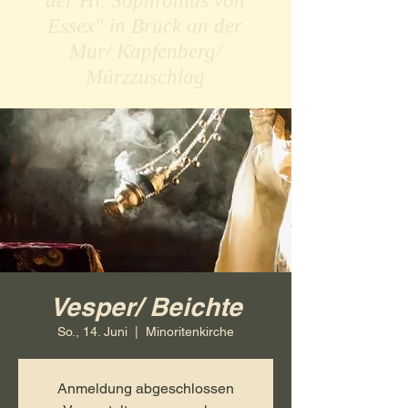
der Hl. Sophronius von
Essex" in Bruck an der
Mur/ Kapfenberg/
Mürzzuschlag
Vesper/ Beichte
So., 14. Juni
  |  
Minoritenkirche
Anmeldung abgeschlossen