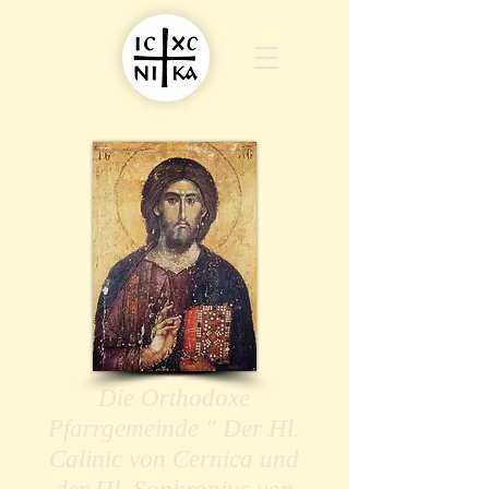
Die Orthodoxe
Pfarrgemeinde " Der Hl.
Calinic von Cernica und