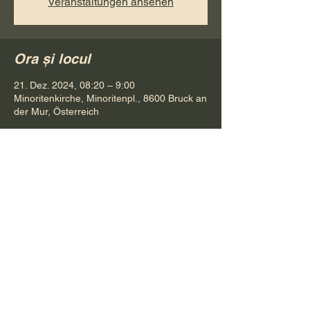
Veranstaltungen ansehen
Ora și locul
21. Dez. 2024, 08:20 – 9:00
Minoritenkirche, Minoritenpl., 8600 Bruck an
der Mur, Österreich
Distribuie evenimentul
Pr. Petru Bona
Tel.
+ 43 688 642 541 61
E-Mail:
bonapetru@yahoo.com