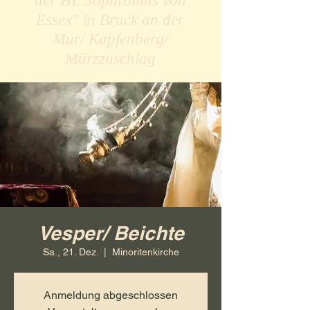
der Hl. Sophronius von
Essex" in Bruck an der
Mur/ Kapfenberg/
Mürzzuschlag
Vesper/ Beichte
Sa., 21. Dez.
  |  
Minoritenkirche
Anmeldung abgeschlossen