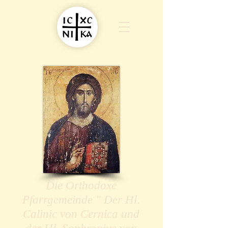
Die Orthodoxe
Pfarrgemeinde " Der Hl.
Calinic von Cernica und