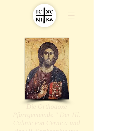
Die Orthodoxe
Pfarrgemeinde " Der Hl.
Calinic von Cernica und