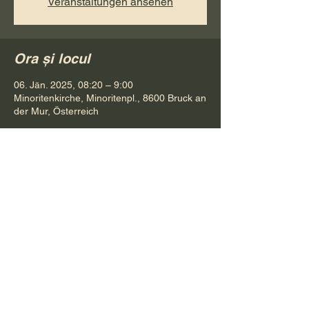
Veranstaltungen ansehen
Ora și locul
06. Jän. 2025, 08:20 – 9:00
Minoritenkirche, Minoritenpl., 8600 Bruck an
der Mur, Österreich
Distribuie evenimentul
Pr. Petru Bona
Tel.
+ 43 688 642 541 61
E-Mail:
bonapetru@yahoo.com