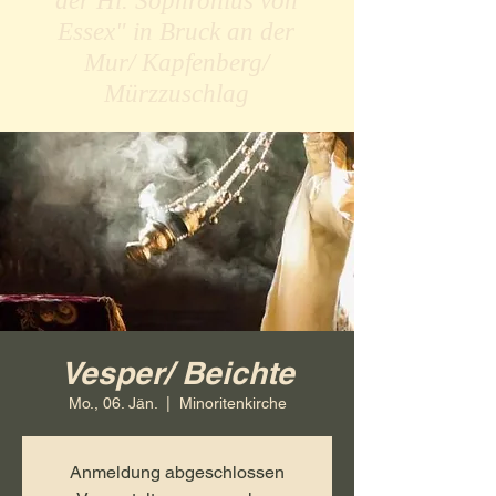
der Hl. Sophronius von
Essex" in Bruck an der
Mur/ Kapfenberg/
Mürzzuschlag
Vesper/ Beichte
Mo., 06. Jän.
  |  
Minoritenkirche
Anmeldung abgeschlossen