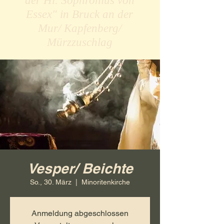
der Hl. Sophronius von
Essex" in Bruck an der
Mur/ Kapfenberg/
Mürzzuschlag
Vesper/ Beichte
So., 30. März
  |  
Minoritenkirche
Anmeldung abgeschlossen