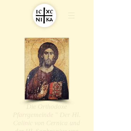
Die Orthodoxe
Pfarrgemeinde " Der Hl.
Calinic von Cernica und