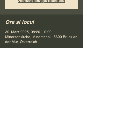
Veranstaltungen ansehen
Ora și locul
30. März 2025, 08:20 – 9:00
Minoritenkirche, Minoritenpl., 8600 Bruck an
der Mur, Österreich
Distribuie evenimentul
Pr. Petru Bona
Tel.
+ 43 688 642 541 61
E-Mail:
bonapetru@yahoo.com