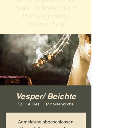
der Hl. Sophronius von
Essex" in Bruck an der
Mur/ Kapfenberg/
Mürzzuschlag
Vesper/ Beichte
So., 14. Dez.
  |  
Minoritenkirche
Anmeldung abgeschlossen