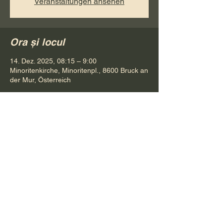
Veranstaltungen ansehen
Ora și locul
14. Dez. 2025, 08:15 – 9:00
Minoritenkirche, Minoritenpl., 8600 Bruck an
der Mur, Österreich
Distribuie evenimentul
Pr. Petru Bona
Tel.
+ 43 688 642 541 61
E-Mail:
bonapetru@yahoo.com