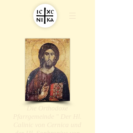
Die Orthodoxe
Pfarrgemeinde " Der Hl.
Calinic von Cernica und