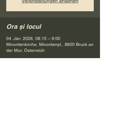
Veranstaltungen ansehen
Ora și locul
04. Jän. 2026, 08:15 – 9:00
Minoritenkirche, Minoritenpl., 8600 Bruck an
der Mur, Österreich
Distribuie evenimentul
Pr. Petru Bona
Tel.
+ 43 688 642 541 61
E-Mail:
bonapetru@yahoo.com