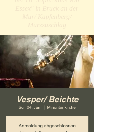
der Hl. Sophronius von
Essex" in Bruck an der
Mur/ Kapfenberg/
Mürzzuschlag
Vesper/ Beichte
So., 04. Jän.
  |  
Minoritenkirche
Anmeldung abgeschlossen