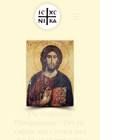
Die Orthodoxe
Pfarrgemeinde " Der Hl.
Calinic von Cernica und