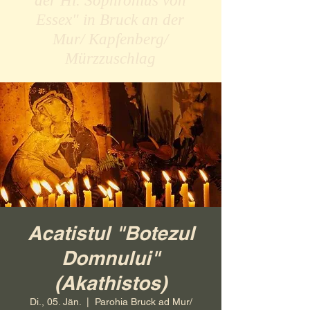
der Hl. Sophronius von
Essex" in Bruck an der
Mur/ Kapfenberg/
Mürzzuschlag
Acatistul "Botezul
Domnului"
(Akathistos)
Di., 05. Jän.
  |  
Parohia Bruck ad Mur/