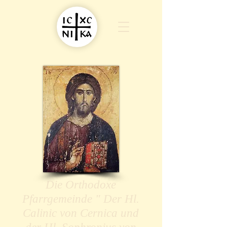
Die Orthodoxe
Pfarrgemeinde " Der Hl.
Calinic von Cernica und