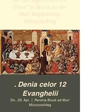
der Hl. Sophronius von
Essex" in Bruck an der
Mur/ Kapfenberg/
Mürzzuschlag
. Denia celor 12
Evanghelii
Do., 29. Apr.
  |  
Parohia Bruck ad Mur/
Mürzzuschlag