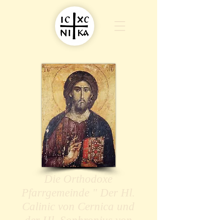
Die Orthodoxe
Pfarrgemeinde " Der Hl.
Calinic von Cernica und