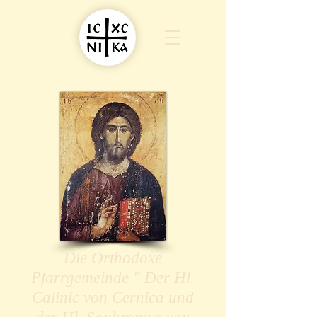
Die Orthodoxe
Pfarrgemeinde " Der Hl.
Calinic von Cernica und