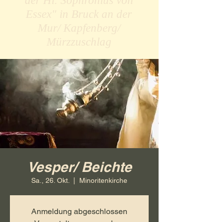
der Hl. Sophronius von
Essex" in Bruck an der
Mur/ Kapfenberg/
Mürzzuschlag
Vesper/ Beichte
Sa., 26. Okt.
  |  
Minoritenkirche
Anmeldung abgeschlossen