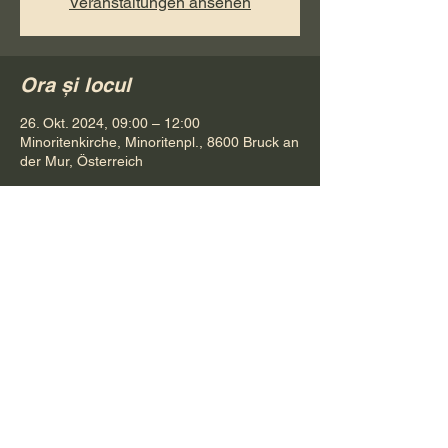
Veranstaltungen ansehen
Ora și locul
26. Okt. 2024, 09:00 – 12:00
Minoritenkirche, Minoritenpl., 8600 Bruck an
der Mur, Österreich
Distribuie evenimentul
Pr. Petru Bona
Tel.
+ 43 688 642 541 61
E-Mail:
bonapetru@yahoo.com