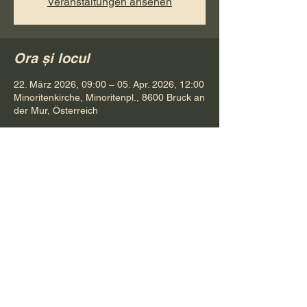
Veranstaltungen ansehen
Ora și locul
22. März 2026, 09:00 – 05. Apr. 2026, 12:00
Minoritenkirche, Minoritenpl., 8600 Bruck an
der Mur, Österreich
Distribuie evenimentul
Pr. Petru Bona
Tel.
+ 43 688 642 541 61
E-Mail:
bonapetru@yahoo.com