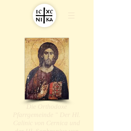
Die Orthodoxe
Pfarrgemeinde " Der Hl.
Calinic von Cernica und