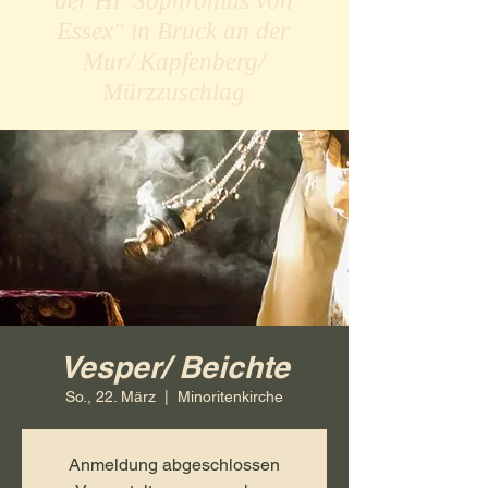
der Hl. Sophronius von
Essex" in Bruck an der
Mur/ Kapfenberg/
Mürzzuschlag
Vesper/ Beichte
So., 22. März
  |  
Minoritenkirche
Anmeldung abgeschlossen