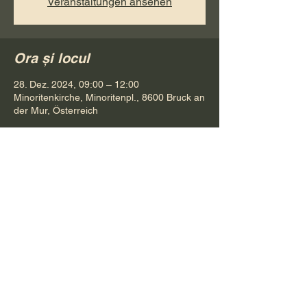
Veranstaltungen ansehen
Ora și locul
28. Dez. 2024, 09:00 – 12:00
Minoritenkirche, Minoritenpl., 8600 Bruck an
der Mur, Österreich
Distribuie evenimentul
Pr. Petru Bona
Tel.
+ 43 688 642 541 61
E-Mail:
bonapetru@yahoo.com