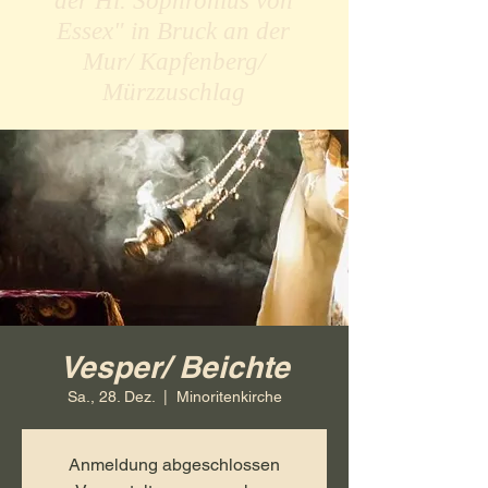
der Hl. Sophronius von
Essex" in Bruck an der
Mur/ Kapfenberg/
Mürzzuschlag
Vesper/ Beichte
Sa., 28. Dez.
  |  
Minoritenkirche
Anmeldung abgeschlossen