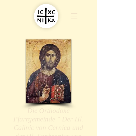
Die Orthodoxe
Pfarrgemeinde " Der Hl.
Calinic von Cernica und