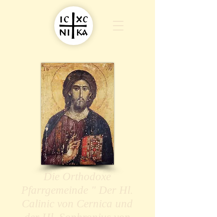
Die Orthodoxe
Pfarrgemeinde " Der Hl.
Calinic von Cernica und