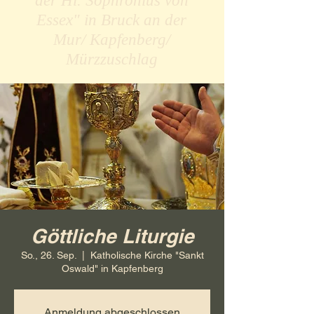
der Hl. Sophronius von
Essex" in Bruck an der
Mur/ Kapfenberg/
Mürzzuschlag
Göttliche Liturgie
So., 26. Sep.
  |  
Katholische Kirche "Sankt
Oswald" in Kapfenberg
Anmeldung abgeschlossen