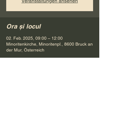
Veranstaltungen ansehen
Ora și locul
02. Feb. 2025, 09:00 – 12:00
Minoritenkirche, Minoritenpl., 8600 Bruck an
der Mur, Österreich
Distribuie evenimentul
Pr. Petru Bona
Tel.
+ 43 688 642 541 61
E-Mail:
bonapetru@yahoo.com