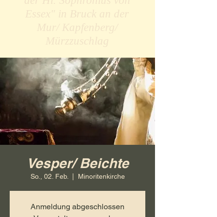
der Hl. Sophronius von
Essex" in Bruck an der
Mur/ Kapfenberg/
Mürzzuschlag
Vesper/ Beichte
So., 02. Feb.
  |  
Minoritenkirche
Anmeldung abgeschlossen