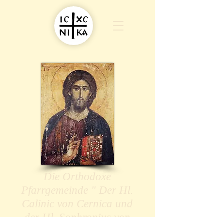
Die Orthodoxe
Pfarrgemeinde " Der Hl.
Calinic von Cernica und