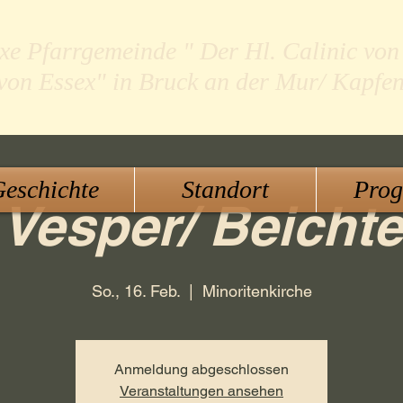
xe Pfarrgemeinde " Der Hl. Calinic von
 von Essex" in Bruck an der Mur/ Kapfe
eschichte
Standort
Pro
Vesper/ Beichte
So., 16. Feb.
  |  
Minoritenkirche
Anmeldung abgeschlossen
Veranstaltungen ansehen