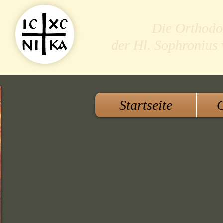
Die Orthodo
der Hl. Sophronius
Startseite
G