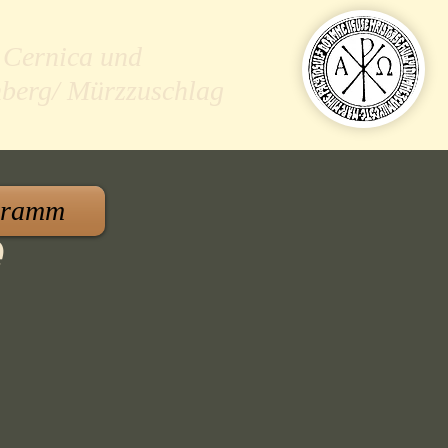
 Cernica und
nberg/ Mürzzuschlag
gramm