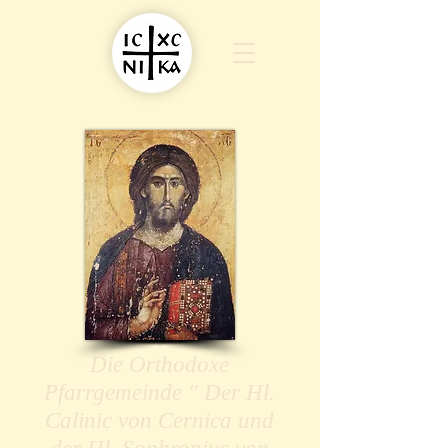
Die Orthodoxe
Pfarrgemeinde " Der Hl.
Calinic von Cernica und