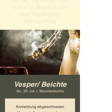
der Hl. Sophronius von
Essex" in Bruck an der
Mur/ Kapfenberg/
Mürzzuschlag
Vesper/ Beichte
So., 20. Juli
  |  
Minoritenkirche
Anmeldung abgeschlossen