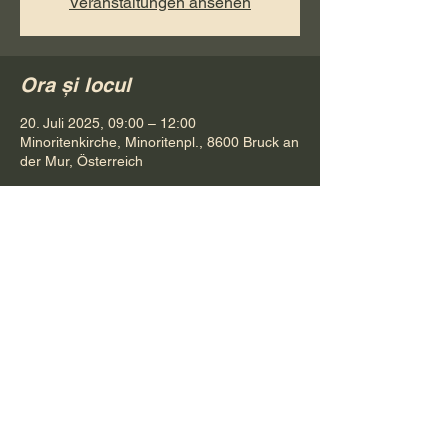
Veranstaltungen ansehen
Ora și locul
20. Juli 2025, 09:00 – 12:00
Minoritenkirche, Minoritenpl., 8600 Bruck an
der Mur, Österreich
Distribuie evenimentul
Pr. Petru Bona
Tel.
+ 43 688 642 541 61
E-Mail:
bonapetru@yahoo.com