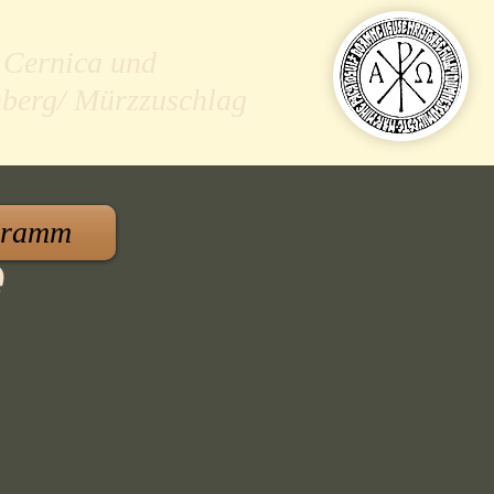
 Cernica und
nberg/ Mürzzuschlag
gramm