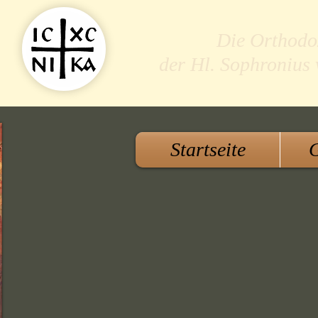
Die Orthodo
der Hl. Sophronius
Startseite
G