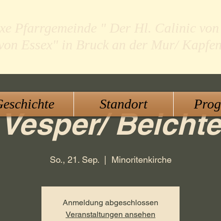
xe Pfarrgemeinde " Der Hl. Calinic von
 von Essex" in Bruck an der Mur/ Kapfe
eschichte
Standort
Pro
Vesper/ Beichte
So., 21. Sep.
  |  
Minoritenkirche
Anmeldung abgeschlossen
Veranstaltungen ansehen