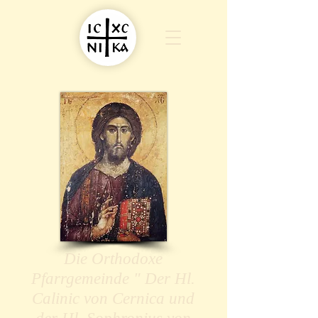
Die Orthodoxe
Pfarrgemeinde " Der Hl.
Calinic von Cernica und