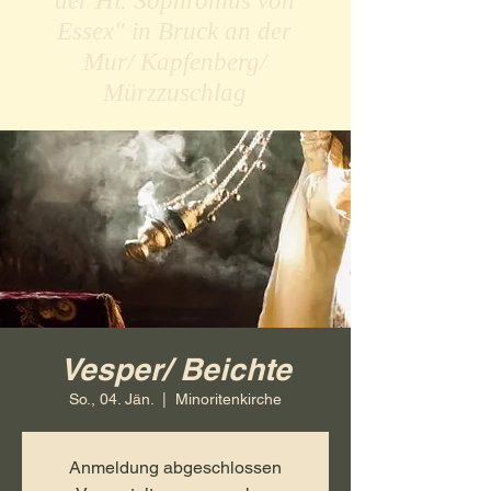
der Hl. Sophronius von
Essex" in Bruck an der
Mur/ Kapfenberg/
Mürzzuschlag
Vesper/ Beichte
So., 04. Jän.
  |  
Minoritenkirche
Anmeldung abgeschlossen