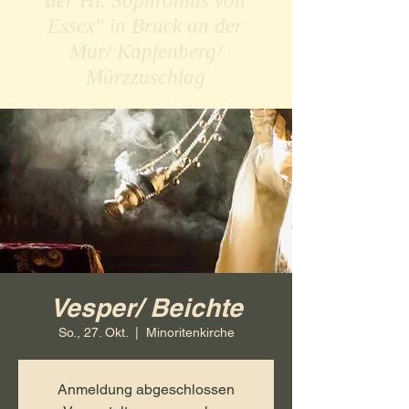
der Hl. Sophronius von
Essex" in Bruck an der
Mur/ Kapfenberg/
Mürzzuschlag
Vesper/ Beichte
So., 27. Okt.
  |  
Minoritenkirche
Anmeldung abgeschlossen