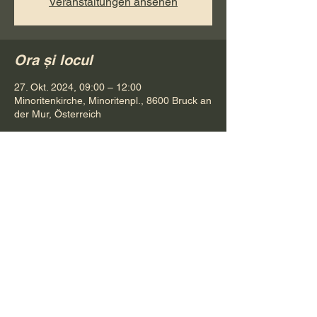
Veranstaltungen ansehen
Ora și locul
27. Okt. 2024, 09:00 – 12:00
Minoritenkirche, Minoritenpl., 8600 Bruck an
der Mur, Österreich
Distribuie evenimentul
Pr. Petru Bona
Tel.
+ 43 688 642 541 61
E-Mail:
bonapetru@yahoo.com