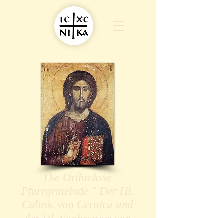
Die Orthodoxe
Pfarrgemeinde " Der Hl.
Calinic von Cernica und