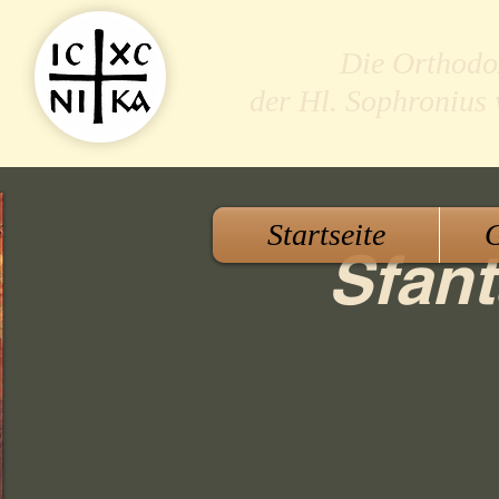
Die Orthodo
der Hl. Sophronius
Startseite
G
Sfant