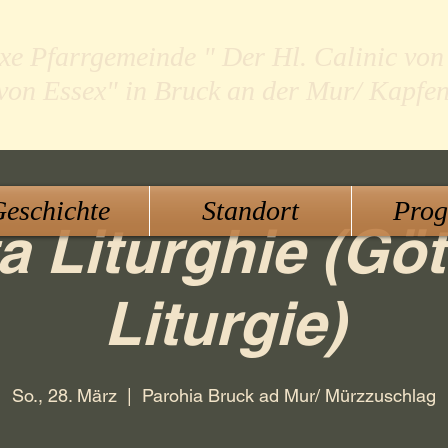
xe Pfarrgemeinde " Der Hl. Calinic von
 von Essex" in Bruck an der Mur/ Kapfe
eschichte
Standort
Pro
a Liturghie (Göt
Liturgie)
So., 28. März
  |  
Parohia Bruck ad Mur/ Mürzzuschlag