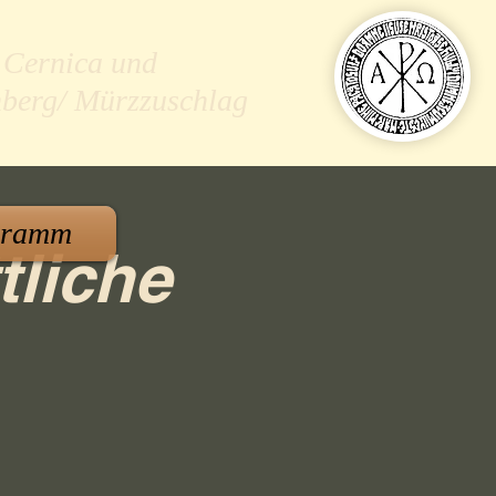
 Cernica und
nberg/ Mürzzuschlag
gramm
tliche