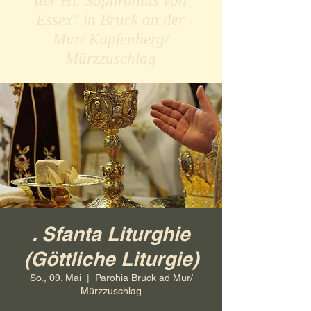
der Hl. Sophronius von
Essex" in Bruck an der
Mur/ Kapfenberg/
Mürzzuschlag
. Sfanta Liturghie
(Göttliche Liturgie)
So., 09. Mai
  |  
Parohia Bruck ad Mur/
Mürzzuschlag