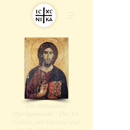
Die Orthodoxe
Pfarrgemeinde " Der Hl.
Calinic von Cernica und