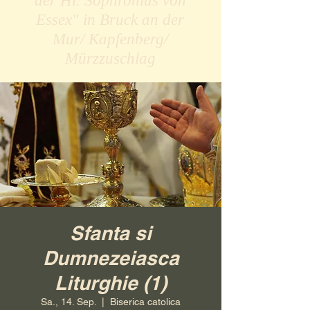
der Hl. Sophronius von
Essex" in Bruck an der
Mur/ Kapfenberg/
Mürzzuschlag
Sfanta si
Dumnezeiasca
Liturghie (1)
Sa., 14. Sep.
  |  
Biserica catolica