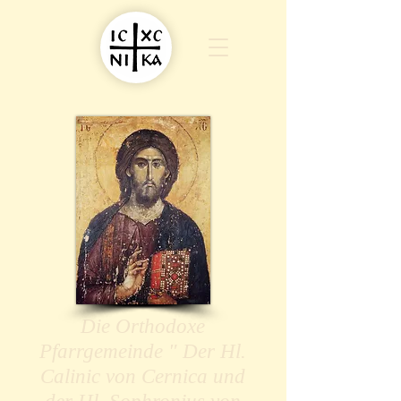
Die Orthodoxe
Pfarrgemeinde " Der Hl.
Calinic von Cernica und