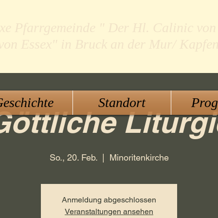
xe Pfarrgemeinde " Der Hl. Calinic von
 von Essex" in Bruck an der Mur/ Kapfe
eschichte
Standort
Pro
Göttliche Liturgi
So., 20. Feb.
  |  
Minoritenkirche
Anmeldung abgeschlossen
Veranstaltungen ansehen