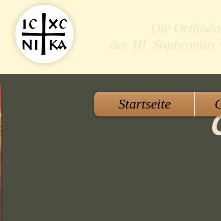
Die Orthodo
der Hl. Sophronius
Startseite
G