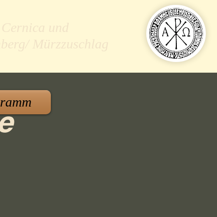
 Cernica und
nberg/ Mürzzuschlag
gramm
e