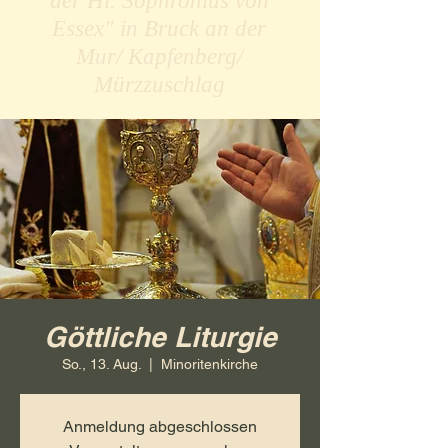
der Hl. Sophronius von
Essex" in Bruck an der
Mur/ Kapfenberg/
Mürzzuschlag
Göttliche Liturgie
So., 13. Aug.
  |  
Minoritenkirche
Anmeldung abgeschlossen