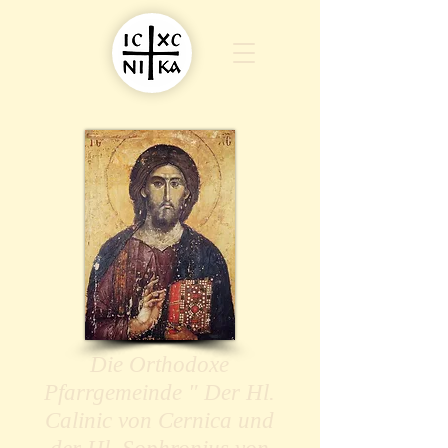
Die Orthodoxe
Pfarrgemeinde " Der Hl.
Calinic von Cernica und