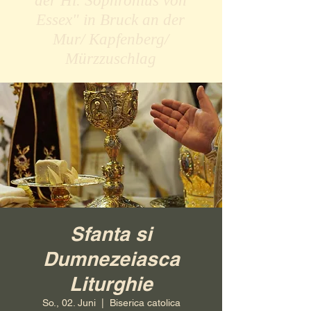
der Hl. Sophronius von
Essex" in Bruck an der
Mur/ Kapfenberg/
Mürzzuschlag
Sfanta si
Dumnezeiasca
Liturghie
So., 02. Juni
  |  
Biserica catolica