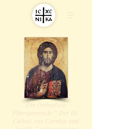
Die Orthodoxe
Pfarrgemeinde " Der Hl.
Calinic von Cernica und