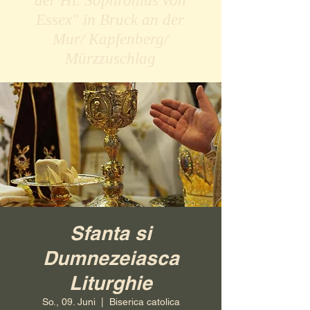
der Hl. Sophronius von
Essex" in Bruck an der
Mur/ Kapfenberg/
Mürzzuschlag
Sfanta si
Dumnezeiasca
Liturghie
So., 09. Juni
  |  
Biserica catolica