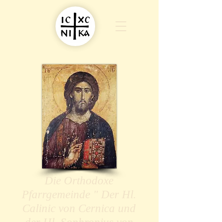
Die Orthodoxe
Pfarrgemeinde " Der Hl.
Calinic von Cernica und