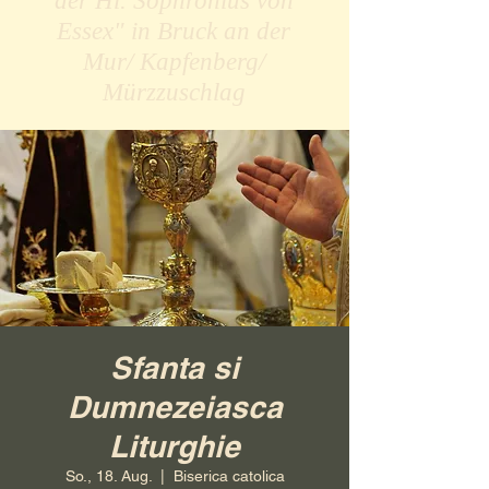
der Hl. Sophronius von
Essex" in Bruck an der
Mur/ Kapfenberg/
Mürzzuschlag
Sfanta si
Dumnezeiasca
Liturghie
So., 18. Aug.
  |  
Biserica catolica