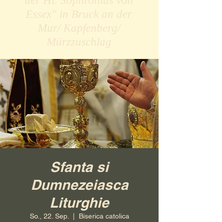
der Hl. Sophronius von
Essex" in Bruck an der
Mur/ Kapfenberg/
Mürzzuschlag
Sfanta si
Dumnezeiasca
Liturghie
So., 22. Sep.
  |  
Biserica catolica