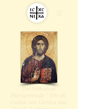
Die Orthodoxe
Pfarrgemeinde " Der Hl.
Calinic von Cernica und