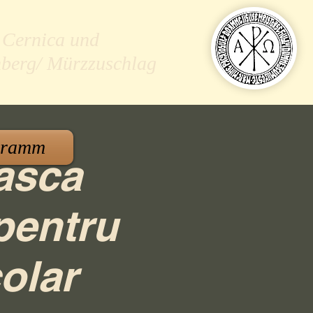
 Cernica und
nberg/ Mürzzuschlag
gramm
asca
pentru
olar