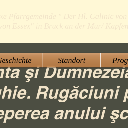
xe Pfarrgemeinde " Der Hl. Calinic von
 von Essex" in Bruck an der Mur/ Kapfe
eschichte
Standort
Pro
nta şi Dumnezei
ghie. Rugăciuni 
eperea anului şc