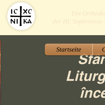
Die Orthodo
der Hl. Sophronius
Startseite
G
Sfâ
Litur
înc