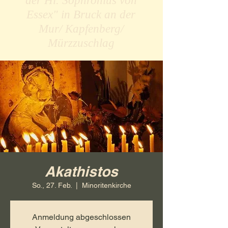
der Hl. Sophronius von
Essex" in Bruck an der
Mur/ Kapfenberg/
Mürzzuschlag
Akathistos
So., 27. Feb.
  |  
Minoritenkirche
Anmeldung abgeschlossen