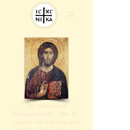
Die Orthodoxe
Pfarrgemeinde " Der Hl.
Calinic von Cernica und