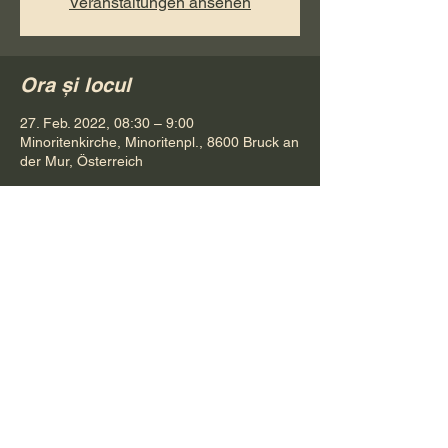
Veranstaltungen ansehen
Ora și locul
27. Feb. 2022, 08:30 – 9:00
Minoritenkirche, Minoritenpl., 8600 Bruck an
der Mur, Österreich
Distribuie evenimentul
Pr. Petru Bona
Tel.
+ 43 688 642 541 61
E-Mail:
bonapetru@yahoo.com