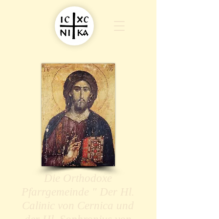
Die Orthodoxe
Pfarrgemeinde " Der Hl.
Calinic von Cernica und