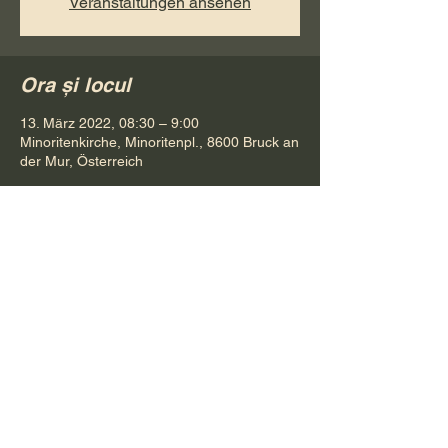
Veranstaltungen ansehen
Ora și locul
13. März 2022, 08:30 – 9:00
Minoritenkirche, Minoritenpl., 8600 Bruck an
der Mur, Österreich
Distribuie evenimentul
Pr. Petru Bona
Tel.
+ 43 688 642 541 61
E-Mail:
bonapetru@yahoo.com