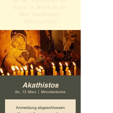
der Hl. Sophronius von
Essex" in Bruck an der
Mur/ Kapfenberg/
Mürzzuschlag
Akathistos
So., 13. März
  |  
Minoritenkirche
Anmeldung abgeschlossen