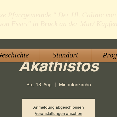
xe Pfarrgemeinde " Der Hl. Calinic von
 von Essex" in Bruck an der Mur/ Kapfe
eschichte
Standort
Pro
Akathistos
So., 13. Aug.
  |  
Minoritenkirche
Anmeldung abgeschlossen
Veranstaltungen ansehen