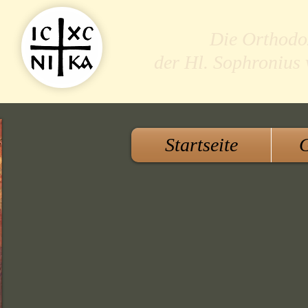
Die Orthodo
der Hl. Sophronius
Startseite
G