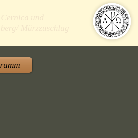
 Cernica und
nberg/ Mürzzuschlag
gramm