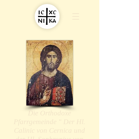
Die Orthodoxe
Pfarrgemeinde " Der Hl.
Calinic von Cernica und