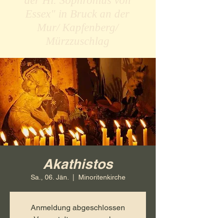
der Hl. Sophronius von
Essex" in Bruck an der
Mur/ Kapfenberg/
Mürzzuschlag
Akathistos
Sa., 06. Jän.
  |  
Minoritenkirche
Anmeldung abgeschlossen