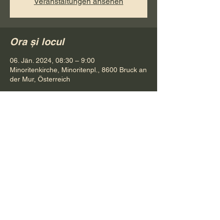
Veranstaltungen ansehen
Ora și locul
06. Jän. 2024, 08:30 – 9:00
Minoritenkirche, Minoritenpl., 8600 Bruck an
der Mur, Österreich
Distribuie evenimentul
Pr. Petru Bona
Tel.
+ 43 688 642 541 61
E-Mail:
bonapetru@yahoo.com