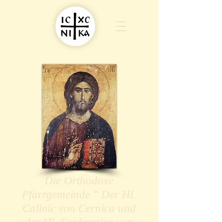
Die Orthodoxe
Pfarrgemeinde " Der Hl.
Calinic von Cernica und