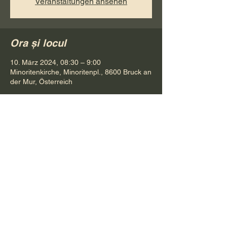
Veranstaltungen ansehen
Ora și locul
10. März 2024, 08:30 – 9:00
Minoritenkirche, Minoritenpl., 8600 Bruck an
der Mur, Österreich
Distribuie evenimentul
Pr. Petru Bona
Tel.
+ 43 688 642 541 61
E-Mail:
bonapetru@yahoo.com