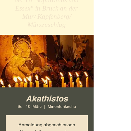
der Hl. Sophronius von
Essex" in Bruck an der
Mur/ Kapfenberg/
Mürzzuschlag
Akathistos
So., 10. März
  |  
Minoritenkirche
Anmeldung abgeschlossen