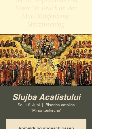
der Hl. Sophronius von
Essex" in Bruck an der
Mur/ Kapfenberg/
Mürzzuschlag
Slujba Acatistului
So., 16. Juni
  |  
Biserica catolica
"Minoritenkirche"
Anmeldung abgeschlossen