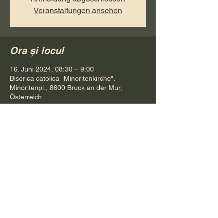
Veranstaltungen ansehen
Ora și locul
16. Juni 2024, 08:30 – 9:00
Biserica catolica "Minoritenkirche",
Minoritenpl., 8600 Bruck an der Mur,
Österreich
Distribuie evenimentul
Pr. Petru Bona
Tel.
+ 43 688 642 541 61