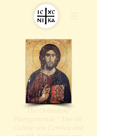
Die Orthodoxe
Pfarrgemeinde " Der Hl.
Calinic von Cernica und