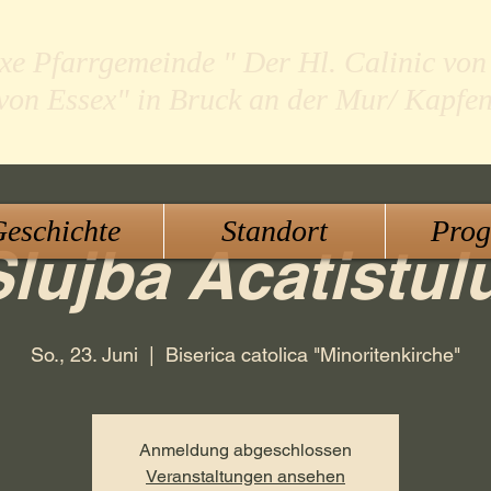
xe Pfarrgemeinde " Der Hl. Calinic von
 von Essex" in Bruck an der Mur/ Kapfe
eschichte
Standort
Pro
lujba Acatistul
So., 23. Juni
  |  
Biserica catolica "Minoritenkirche"
Anmeldung abgeschlossen
Veranstaltungen ansehen