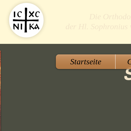
Die Orthodo
der Hl. Sophronius
Startseite
G
S