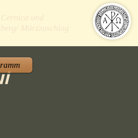
 Cernica und
nberg/ Mürzzuschlag
gramm
ui