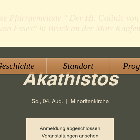
xe Pfarrgemeinde " Der Hl. Calinic von
 von Essex" in Bruck an der Mur/ Kapfe
eschichte
Standort
Pro
Akathistos
So., 04. Aug.
  |  
Minoritenkirche
Anmeldung abgeschlossen
Veranstaltungen ansehen