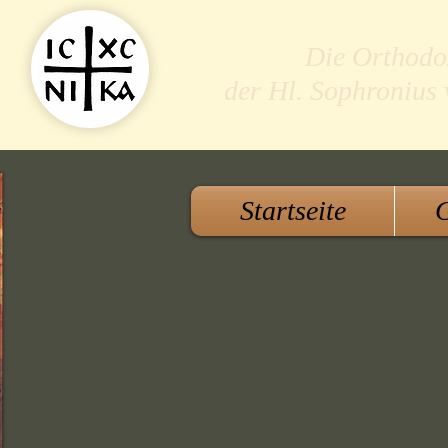
Die Orthodo
der Hl. Sophronius
Startseite
G