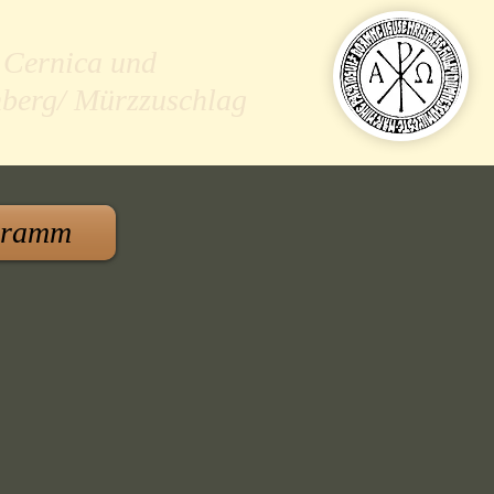
 Cernica und
nberg/ Mürzzuschlag
gramm