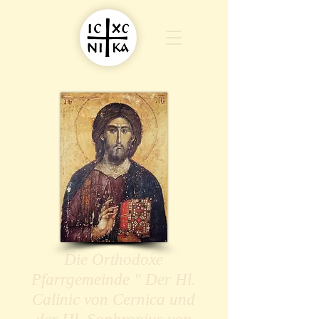
Die Orthodoxe
Pfarrgemeinde " Der Hl.
Calinic von Cernica und