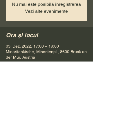
Nu mai este posibilă înregistrarea
Vezi alte evenimente
Ora și locul
03. Dez. 2022, 17:00 – 19:00
Minoritenkirche, Minoritenpl., 8600 Bruck an
der Mur, Austria
Distribuie evenimentul
Pr. Petru Bona
Tel.
+ 43 688 642 541 61