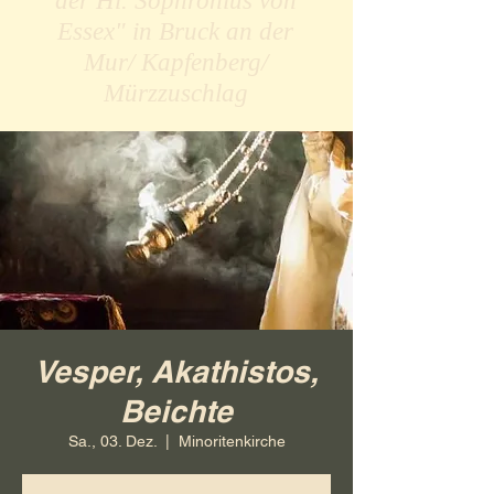
der Hl. Sophronius von
Essex" in Bruck an der
Mur/ Kapfenberg/
Mürzzuschlag
Vesper, Akathistos,
Beichte
Sa., 03. Dez.
  |  
Minoritenkirche