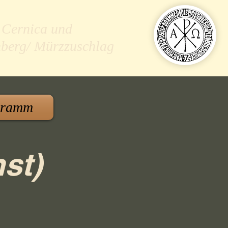
 Cernica und
nberg/ Mürzzuschlag
gramm
st)