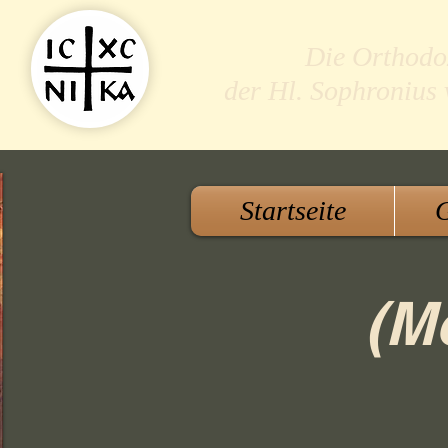
Die Orthodo
der Hl. Sophronius
Startseite
G
(M