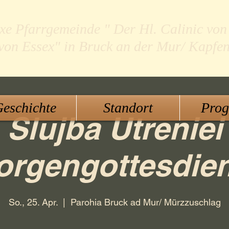
xe Pfarrgemeinde " Der Hl. Calinic von
 von Essex" in Bruck an der Mur/ Kapfe
eschichte
Standort
Pro
Slujba Utreniei
orgengottesdien
So., 25. Apr.
  |  
Parohia Bruck ad Mur/ Mürzzuschlag