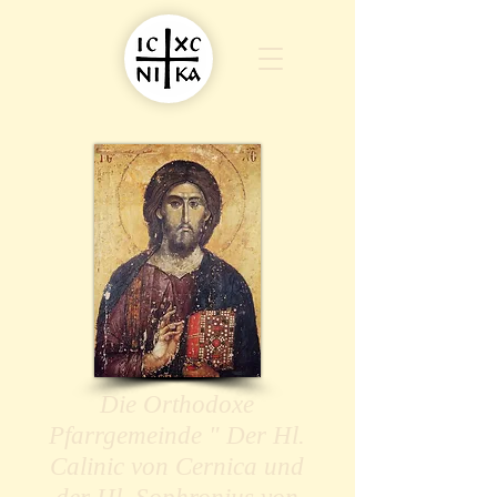
Die Orthodoxe
Pfarrgemeinde " Der Hl.
Calinic von Cernica und