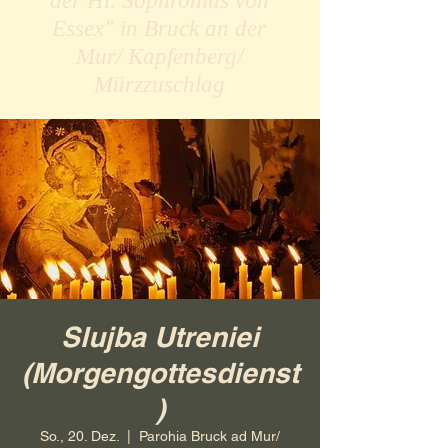
der Hl. Sophronius von
Essex" in Bruck an der
Mur/ Kapfenberg/
Mürzzuschlag
Slujba Utreniei
(Morgengottesdienst
)
So., 20. Dez.
  |  
Parohia Bruck ad Mur/