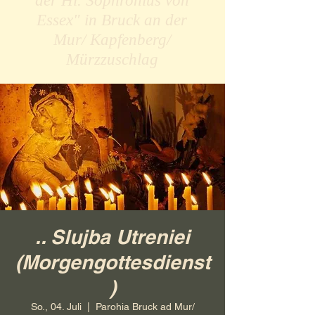
der Hl. Sophronius von
Essex" in Bruck an der
Mur/ Kapfenberg/
Mürzzuschlag
.. Slujba Utreniei
(Morgengottesdienst
)
So., 04. Juli
  |  
Parohia Bruck ad Mur/