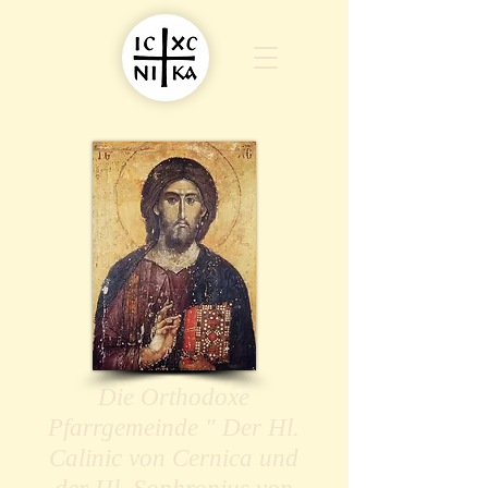
Die Orthodoxe
Pfarrgemeinde " Der Hl.
Calinic von Cernica und