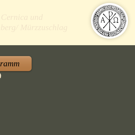
 Cernica und
nberg/ Mürzzuschlag
gramm