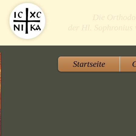
Die Orthodo
der Hl. Sophronius
Startseite
G