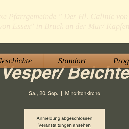
xe Pfarrgemeinde " Der Hl. Calinic von
 von Essex" in Bruck an der Mur/ Kapfe
eschichte
Standort
Pro
Vesper/ Beichte
Sa., 20. Sep.
  |  
Minoritenkirche
Anmeldung abgeschlossen
Veranstaltungen ansehen