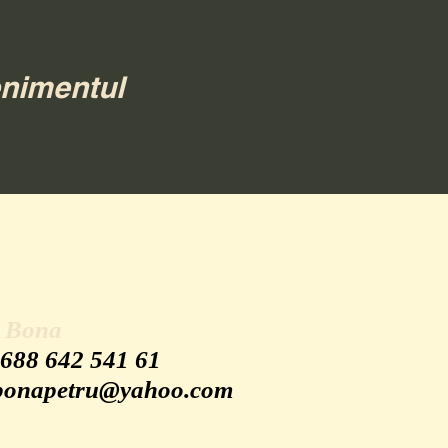
enimentul
u Bona
 688 642 541 61
bonapetru@yahoo.com