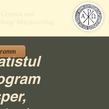
 Cernica und
nberg/ Mürzzuschlag
gramm
atistul
rogram
per,