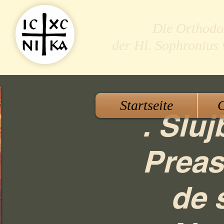
Die Orthodo
der Hl. Sophronius
Startseite
G
. Sluj
Preas
de 