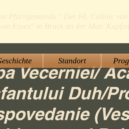
xe Pfarrgemeinde " Der Hl. Calinic von
 von Essex" in Bruck an der Mur/ Kapfe
eschichte
Standort
Pro
ba Vecerniei/ Ac
fantului Duh/P
spovedanie (Ves