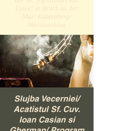
der Hl. Sophronius von
Essex" in Bruck an der
Mur/ Kapfenberg/
Mürzzuschlag
Slujba Vecerniei/
Acatistul Sf. Cuv.
Ioan Casian si
Gherman/ Program