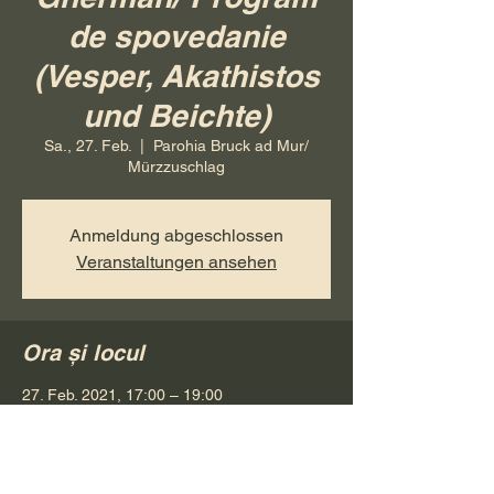
de spovedanie
(Vesper, Akathistos
und Beichte)
Sa., 27. Feb.
  |  
Parohia Bruck ad Mur/
Mürzzuschlag
Anmeldung abgeschlossen
Veranstaltungen ansehen
Ora și locul
27. Feb. 2021, 17:00 – 19:00
Parohia Bruck ad Mur/ Mürzzuschlag,
Friedrich-Böhler-Straße 5, 8605
Kapfenberg, Österreich