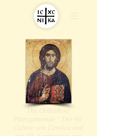
Die Orthodoxe
Pfarrgemeinde " Der Hl.
Calinic von Cernica und