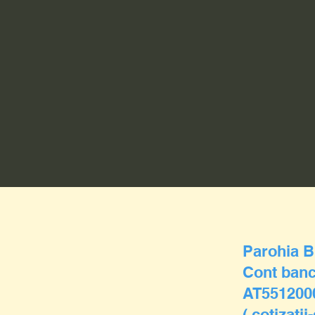
Parohia B
Cont banc
AT551200
( cotizaţii