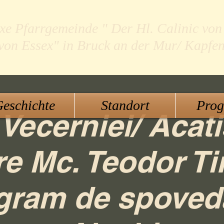
xe Pfarrgemeinde " Der Hl. Calinic von
 von Essex" in Bruck an der Mur/ Kapfe
eschichte
Standort
Pro
Vecerniei/ Acati
e Mc. Teodor Ti
gram de spoved