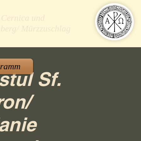
 Cernica und
nberg/ Mürzzuschlag
gramm
stul Sf.
ron/
anie