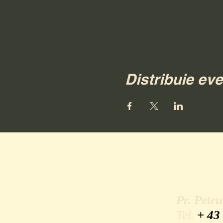
Distribuie ev
Pr. Petr
Tel.
+ 43