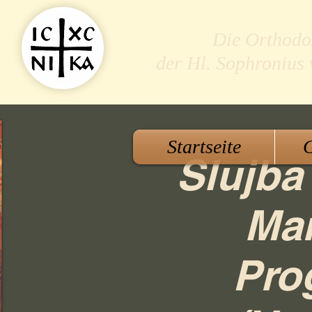
Die Orthodo
der Hl. Sophronius
Startseite
G
Slujba 
Mar
Pro