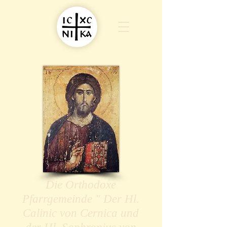
Die Orthodoxe
Pfarrgemeinde " Der Hl.
Calinic von Cernica und