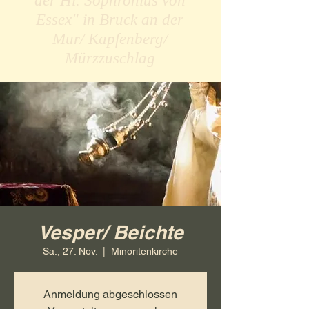
der Hl. Sophronius von
Essex" in Bruck an der
Mur/ Kapfenberg/
Mürzzuschlag
Vesper/ Beichte
Sa., 27. Nov.
  |  
Minoritenkirche
Anmeldung abgeschlossen