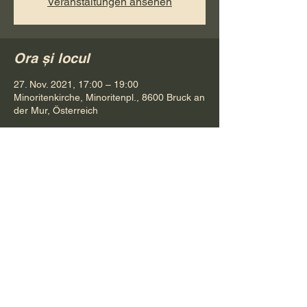
Veranstaltungen ansehen
Ora și locul
27. Nov. 2021, 17:00 – 19:00
Minoritenkirche, Minoritenpl., 8600 Bruck an
der Mur, Österreich
Distribuie evenimentul
Pr. Petru Bona
Tel.
+ 43 688 642 541 61
E-Mail:
bonapetru@yahoo.com