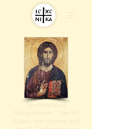
Die Orthodoxe
Pfarrgemeinde " Der Hl.
Calinic von Cernica und