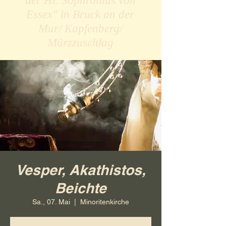
der Hl. Sophronius von
Essex" in Bruck an der
Mur/ Kapfenberg/
Mürzzuschlag
Vesper, Akathistos,
Beichte
Sa., 07. Mai
  |  
Minoritenkirche