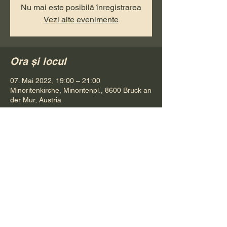
Nu mai este posibilă înregistrarea
Vezi alte evenimente
Ora și locul
07. Mai 2022, 19:00 – 21:00
Minoritenkirche, Minoritenpl., 8600 Bruck an
der Mur, Austria
Distribuie evenimentul
Pr. Petru Bona
Tel.
+ 43 688 642 541 61