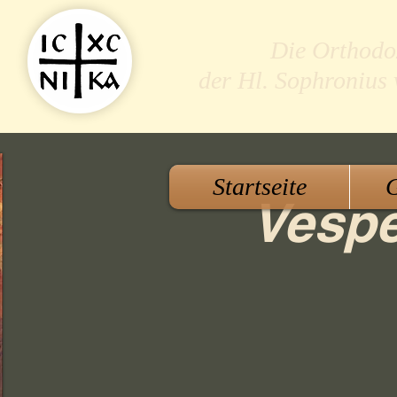
Die Orthodo
der Hl. Sophronius
Startseite
G
Vespe