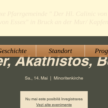
xe Pfarrgemeinde " Der Hl. Calinic von
 von Essex" in Bruck an der Mur/ Kapfe
eschichte
Standort
Pro
r, Akathistos, B
Sa., 14. Mai
  |  
Minoritenkirche
Nu mai este posibilă înregistrarea
Vezi alte evenimente