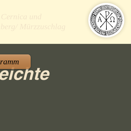
 Cernica und
nberg/ Mürzzuschlag
gramm
eichte