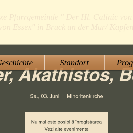
xe Pfarrgemeinde " Der Hl. Calinic von
 von Essex" in Bruck an der Mur/ Kapfe
eschichte
Standort
Pro
r, Akathistos, B
Sa., 03. Juni
  |  
Minoritenkirche
Nu mai este posibilă înregistrarea
Vezi alte evenimente