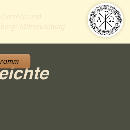
 Cernica und
nberg/ Mürzzuschlag
gramm
eichte