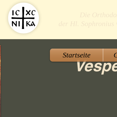
Die Orthodo
der Hl. Sophronius
Startseite
G
Vespe